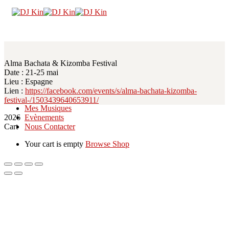
Alma Bachata & Kizomba Festival
Date : 21-25 mai
Lieu : Espagne
Accueil
Lien :
https://facebook.com/events/s/alma-bachata-kizomba-
A propos
festival-/1503439640653911/
Mes Musiques
2026
Evènements
Cart
Nous Contacter
Your cart is empty
Browse Shop