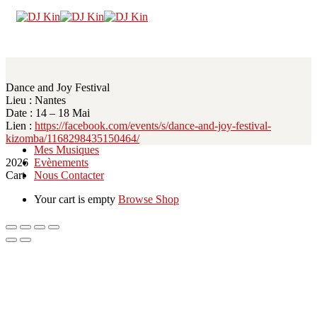
Dance and Joy Festival
Lieu : Nantes
Date : 14 – 18 Mai
Accueil
Lien :
https://facebook.com/events/s/dance-and-joy-festival-
A propos
kizomba/1168298435150464/
Mes Musiques
2026
Evènements
Cart
Nous Contacter
Your cart is empty
Browse Shop