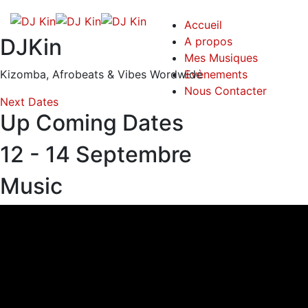
Accueil
DJKin
A propos
Mes Musiques
Kizomba, Afrobeats & Vibes Wordwide
Evènements
Nous Contacter
Next Dates
Up Coming Dates
12 - 14 Septembre
Music